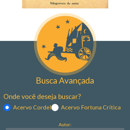
Busca Avançada
Onde você deseja buscar?
Acervo Cordel
Acervo Fortuna Crítica
Autor: