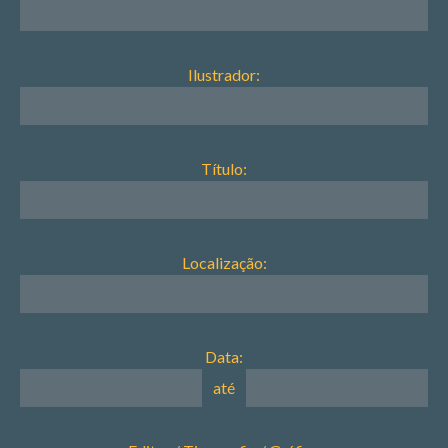
Ilustrador:
Título:
Localização:
Data:
até