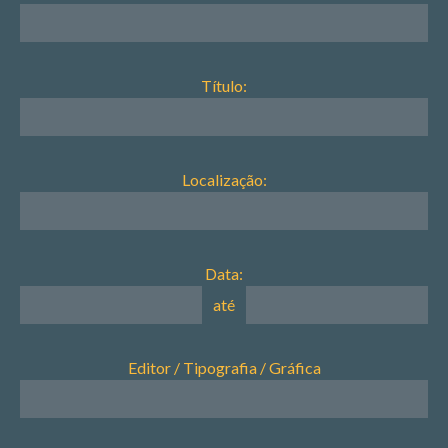
Título:
Localização:
Data:
até
Editor / Tipografia / Gráfica