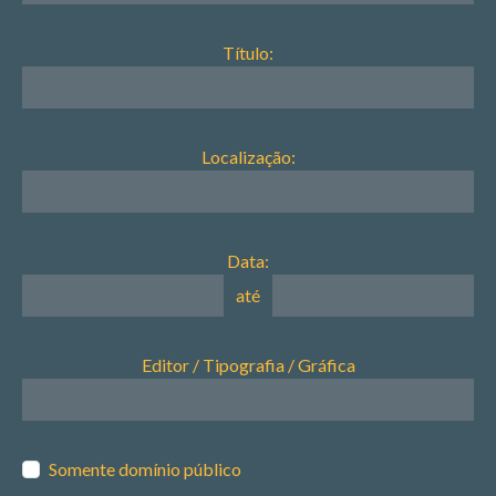
Título:
Localização:
Data:
até
Editor / Tipografia / Gráfica
Somente domínio público